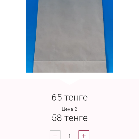
65
тенге
Цена 2
58
тенге