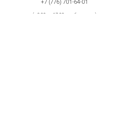
+7 (776) 701-64-01
(с 8:30 до 17:00 в рабочие дни)
Адрес:
Республика Казахстан, 070009, г. Усть-Каменогорск,
ул. Бажова, дом 504/1.
Принимаем к оплате: