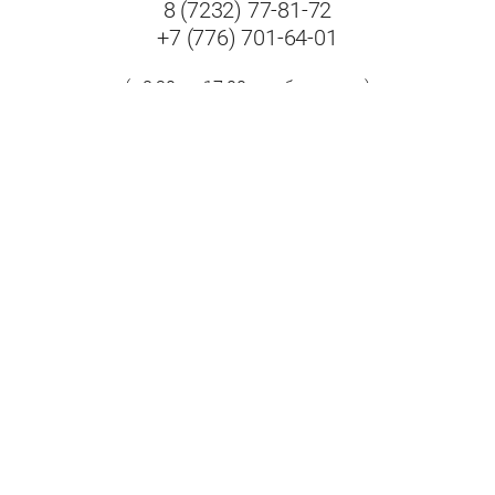
8 (7232) 77-81-72
+7 (776) 701-64-01
(с 8:30 до 17:00 в рабочие дни)
Адрес:
Республика Казахстан, 070009, г. Усть-Каменогорск,
ул. Бажова, дом 504/1.
Принимаем к оплате: