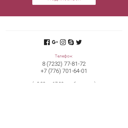
Телефон:
8 (7232) 77-81-72
+7 (776) 701-64-01
(с 8:30 до 17:00 в рабочие дни)
Адрес:
Республика Казахстан, 070009, г. Усть-Каменогорск,
ул. Бажова, дом 504/1.
Принимаем к оплате: