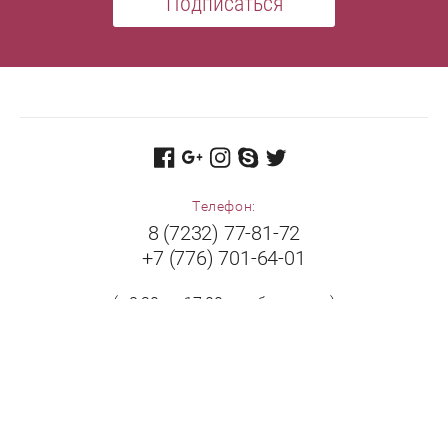
Подписаться
Телефон:
8 (7232) 77-81-72
+7 (776) 701-64-01
(с 8:30 до 17:00 в рабочие дни)
Адрес:
Республика Казахстан, 070009, г. Усть-Каменогорск,
ул. Бажова, дом 504/1.