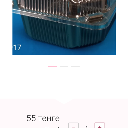
55
тенге