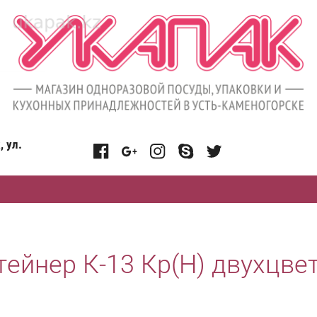
, ул.
тейнер К-13 Кр(Н) двухцве