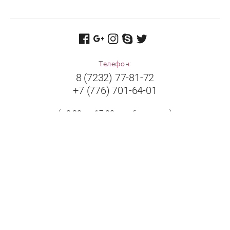
Телефон:
8 (7232) 77-81-72
+7 (776) 701-64-01
(с 8:30 до 17:00 в рабочие дни)
Адрес:
Республика Казахстан, 070009, г. Усть-Каменогорск,
ул. Бажова, дом 504/1.
Принимаем к оплате: