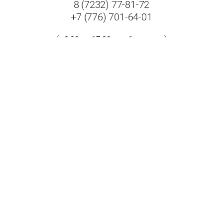
8 (7232) 77-81-72
+7 (776) 701-64-01
(с 8:30 до 17:00 в рабочие дни)
Адрес:
Республика Казахстан, 070009, г. Усть-Каменогорск,
ул. Бажова, дом 504/1.
Принимаем к оплате: