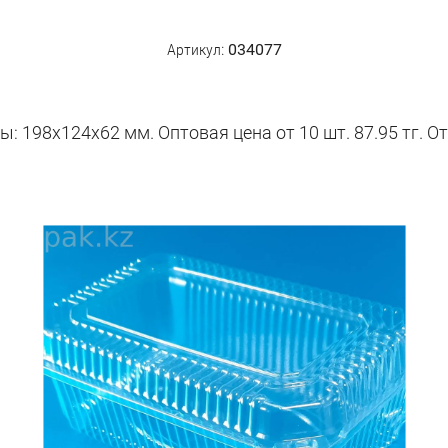
Артикул:
034077
 198х124х62 мм. Оптовая цена от 10 шт. 87.95 тг. От 