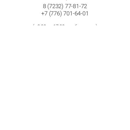
8 (7232) 77-81-72
+7 (776) 701-64-01
(с 8:30 до 17:00 в рабочие дни)
Адрес:
Республика Казахстан, 070009, г. Усть-Каменогорск,
ул. Бажова, дом 504/1.
Принимаем к оплате: