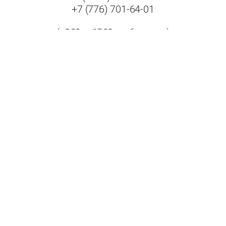
+7 (776) 701-64-01
(с 8:30 до 17:00 в рабочие дни)
Адрес:
Республика Казахстан, 070009, г. Усть-Каменогорск,
ул. Бажова, дом 504/1.
Принимаем к оплате: