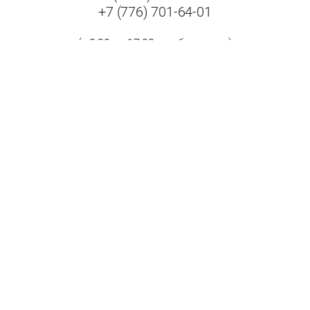
+7 (776) 701-64-01
(с 8:30 до 17:00 в рабочие дни)
Адрес:
Республика Казахстан, 070009, г. Усть-Каменогорск,
ул. Бажова, дом 504/1.
Принимаем к оплате: