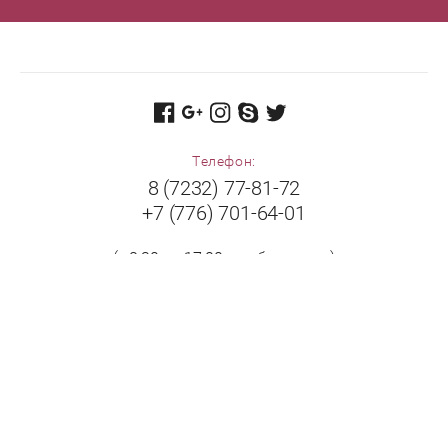
Телефон:
8 (7232) 77-81-72
+7 (776) 701-64-01
(с 8:30 до 17:00 в рабочие дни)
Адрес:
Республика Казахстан, 070009, г. Усть-Каменогорск,
ул. Бажова, дом 504/1.
Принимаем к оплате: